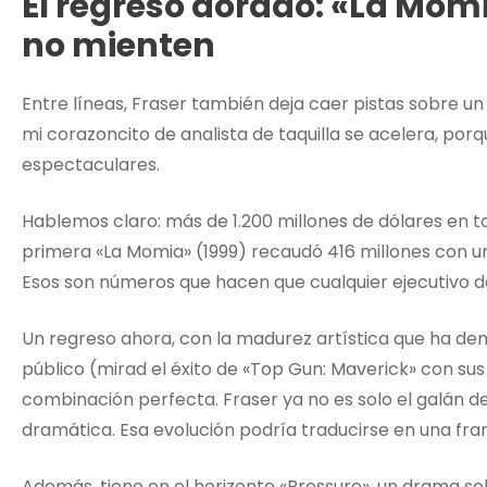
El regreso dorado: «La Mom
no mienten
Entre líneas, Fraser también deja caer pistas sobre un
mi corazoncito de analista de taquilla se acelera, porq
espectaculares.
Hablemos claro: más de 1.200 millones de dólares en taq
primera «La Momia» (1999) recaudó 416 millones con un
Esos son números que hacen que cualquier ejecutivo de
Un regreso ahora, con la madurez artística que ha de
público (mirad el éxito de «Top Gun: Maverick» con sus
combinación perfecta. Fraser ya no es solo el galán de
dramática. Esa evolución podría traducirse en una fran
Además, tiene en el horizonte «Pressure», un drama 