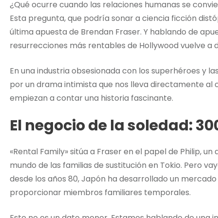
¿Qué ocurre cuando las relaciones humanas se convier
Esta pregunta, que podría sonar a ciencia ficción distó
última apuesta de Brendan Fraser. Y hablando de apues
resurrecciones más rentables de Hollywood vuelve a 
En una industria obsesionada con los superhéroes y la
por un drama intimista que nos lleva directamente al 
empiezan a contar una historia fascinante.
El negocio de la soledad: 3
«Rental Family» sitúa a Fraser en el papel de Philip, u
mundo de las familias de sustitución en Tokio. Pero v
desde los años 80, Japón ha desarrollado un mercado
proporcionar miembros familiares temporales.
Este no es un dato menor. Estamos hablando de una in