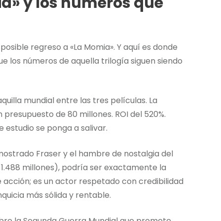
ia» y los números que
 posible regreso a «La Momia». Y aquí es donde
ue los números de aquella trilogía siguen siendo
uilla mundial entre las tres películas. La
 presupuesto de 80 millones. ROI del 520%.
 estudio se ponga a salivar.
mostrado Fraser y el hambre de nostalgia del
 1.488 millones), podría ser exactamente la
 acción; es un actor respetado con credibilidad
quicia más sólida y rentable.
sobre la Segunda Guerra Mundial que promete