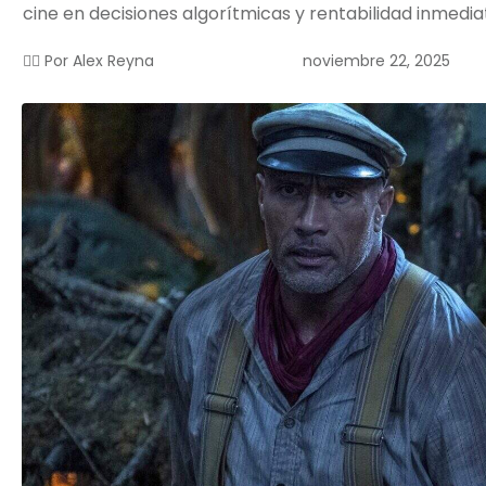
cine en decisiones algorítmicas y rentabilidad inmedia
noviembre 22, 2025
✍🏻 Por
Alex Reyna