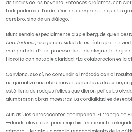
de finales de los noventa. Entonces creíamos, con cier
todopoderoso. Tardé años en comprender que las gran
cerebro, sino de un diálogo.
Blunt señala especialmente a Spielberg, de quien dest
heartedness
, esa generosidad de espíritu que convie
compartida. «Es un proceso lleno de alegría trabajar c
filosofía con notable claridad: «La colaboración es la c
Conviene, eso sí, no confundir el método con el resul
no garantiza una obra mayor; garantiza, a lo sumo, un p
está llena de rodajes felices que dieron películas olvid
alumbraron obras maestras. La cordialidad es deseable
Aun así, los antecedentes acompañan. El trabajo de B
—donde elevó a un personaje históricamente relegado
cámara— le valió un amplio reconocimiento de la crít