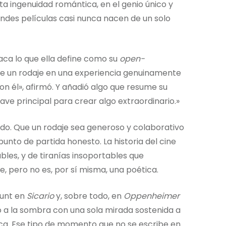
ta ingenuidad romántica, en el genio único y
des películas casi nunca nacen de un solo
aca lo que ella define como su
open-
rte un rodaje en una experiencia genuinamente
on él», afirmó. Y añadió algo que resume su
lave principal para crear algo extraordinario.»
tado. Que un rodaje sea generoso y colaborativo
unto de partida honesto. La historia del cine
ables, y de tiranías insoportables que
, pero no es, por sí misma, una poética.
lunt en
Sicario
y, sobre todo, en
Oppenheimer
 a la sombra con una sola mirada sostenida a
ica. Ese tipo de momento que no se escribe en