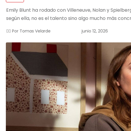
Emily Blunt ha rodado con Villeneuve, Nolan y Spielberg
según ella, no es el talento sino algo mucho más conc
junio 12, 2026
✍🏻 Por
Tomas Velarde