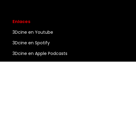
Enlaces
3Dcine en Youtube
3Dcine en Spotify
3Dcine en Apple Podcasts
Ayuda
Contacto
3DCINE
COPYRIGHT ©
2026
ALL RIGHTS RESERVED.