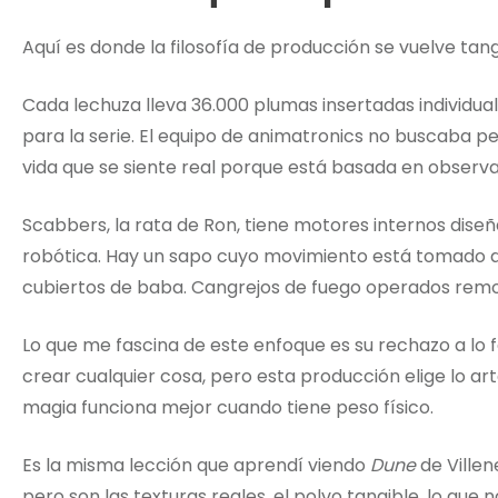
Aquí es donde la filosofía de producción se vuelve tang
Cada lechuza lleva 36.000 plumas insertadas individual
para la serie. El equipo de animatronics no buscaba p
vida que se siente real porque está basada en observa
Scabbers, la rata de Ron, tiene motores internos dise
robótica. Hay un sapo cuyo movimiento está tomado 
cubiertos de baba. Cangrejos de fuego operados rem
Lo que me fascina de este enfoque es su rechazo a lo f
crear cualquier cosa, pero esta producción elige lo art
magia funciona mejor cuando tiene peso físico.
Es la misma lección que aprendí viendo
Dune
de Villene
pero son las texturas reales, el polvo tangible, lo qu