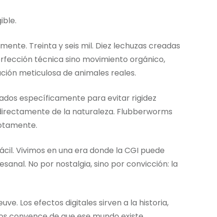
ible.
mente. Treinta y seis mil. Diez lechuzas creadas
erfección técnica sino movimiento orgánico,
ción meticulosa de animales reales.
ñados específicamente para evitar rigidez
directamente de la naturaleza. Flubberworms
otamente.
ácil. Vivimos en una era donde la CGI puede
esanal. No por nostalgia, sino por convicción: la
uve. Los efectos digitales sirven a la historia,
e nos convence de que ese mundo existe.