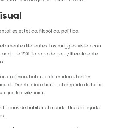
isual
l: es estética, filosófica, política.
letamente diferentes. Los muggles visten con
la moda de 1991. La ropa de Harry literalmente
o.
odón orgánico, botones de madera, tartán
rigo de Dumbledore tiene estampado de hojas,
 que la civilización.
dos formas de habitar el mundo. Una arraigada
al.