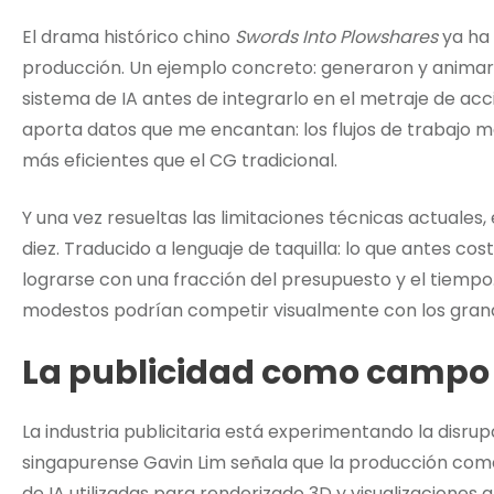
El drama histórico chino
Swords Into Plowshares
ya ha 
producción. Un ejemplo concreto: generaron y anima
sistema de IA antes de integrarlo en el metraje de acci
aporta datos que me encantan: los flujos de trabajo m
más eficientes que el CG tradicional.
Y una vez resueltas las limitaciones técnicas actuales,
diez. Traducido a lenguaje de taquilla: lo que antes c
lograrse con una fracción del presupuesto y el tiemp
modestos podrían competir visualmente con los grand
La publicidad como campo
La industria publicitaria está experimentando la disru
singapurense Gavin Lim señala que la producción com
de IA utilizadas para renderizado 3D y visualizaciones 