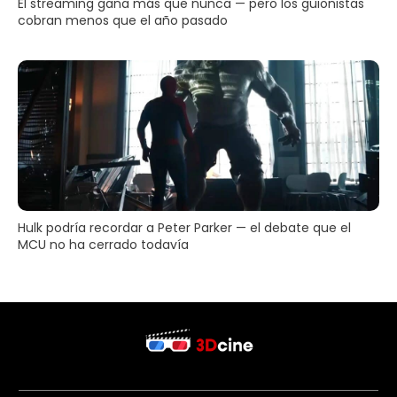
El streaming gana más que nunca — pero los guionistas
cobran menos que el año pasado
Hulk podría recordar a Peter Parker — el debate que el
MCU no ha cerrado todavía