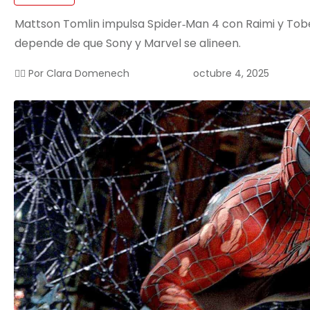
Mattson Tomlin impulsa Spider‑Man 4 con Raimi y Tobey
depende de que Sony y Marvel se alineen.
octubre 4, 2025
✍🏻 Por
Clara Domenech