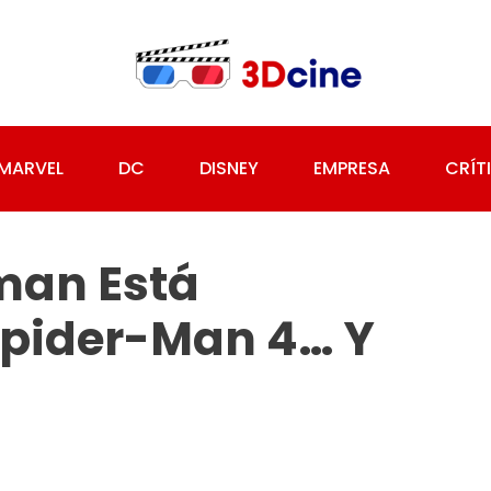
MARVEL
DC
DISNEY
EMPRESA
CRÍT
tman Está
Spider-Man 4… Y