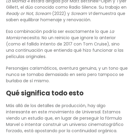
La Momia 4
estará dirigida por Matt Bettinelli-Olpin y Tyler
Gillett, el dúo conocido como Radio Silence. Su trabajo en
Ready or Not
,
Scream
(2022) y
Scream VI
demuestra que
saben equilibrar homenaje y renovación.
Esa combinación podría ser exactamente lo que
La
Momia
necesita. No un reinicio que ignore lo anterior
(como el fallido intento de 2017 con Tom Cruise), sino
una continuación que entienda qué hizo funcionar a las
películas originales.
Personajes carismáticos, aventura genuina, y un tono que
nunca se tomaba demasiado en serio pero tampoco se
burlaba de sí mismo.
Qué significa todo esto
Más allá de los detalles de producción, hay algo
interesante en este movimiento de Universal. Estamos
viendo un estudio que, en lugar de perseguir la fórmula
Marvel o intentar construir un universo cinematográfico
forzado, está apostando por la continuidad orgánica.