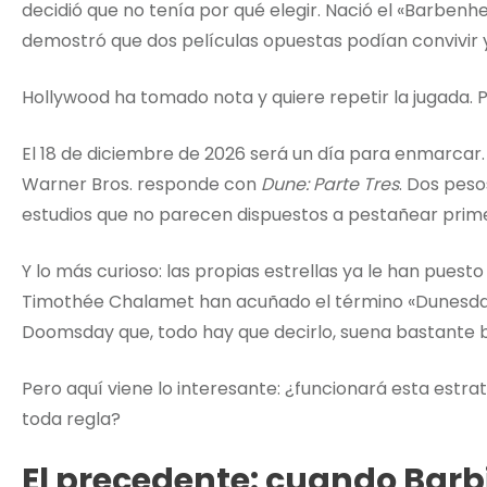
decidió que no tenía por qué elegir. Nació el «Barbenh
demostró que dos películas opuestas podían convivir y 
Hollywood ha tomado nota y quiere repetir la jugada. P
El 18 de diciembre de 2026 será un día para enmarcar.
Warner Bros. responde con
Dune: Parte Tres
. Dos peso
estudios que no parecen dispuestos a pestañear prim
Y lo más curioso: las propias estrellas ya le han puest
Timothée Chalamet han acuñado el término «Dunesday
Doomsday que, todo hay que decirlo, suena bastante b
Pero aquí viene lo interesante: ¿funcionará esta estr
toda regla?
El precedente: cuando Bar