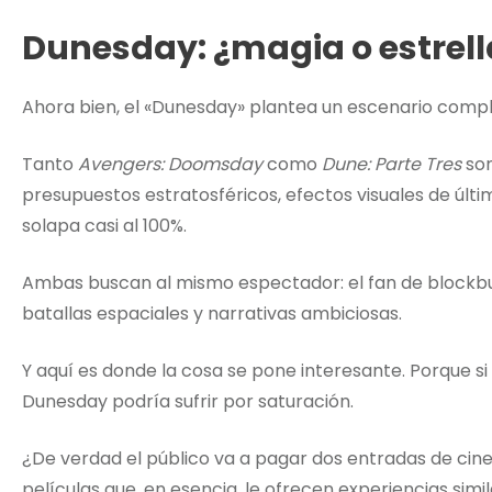
Dunesday: ¿magia o estrel
Ahora bien, el «Dunesday» plantea un escenario comp
Tanto
Avengers: Doomsday
como
Dune: Parte Tres
son
presupuestos estratosféricos, efectos visuales de últi
solapa casi al 100%.
Ambas buscan al mismo espectador: el fan de blockbus
batallas espaciales y narrativas ambiciosas.
Y aquí es donde la cosa se pone interesante. Porque s
Dunesday podría sufrir por saturación.
¿De verdad el público va a pagar dos entradas de ci
películas que, en esencia, le ofrecen experiencias simi