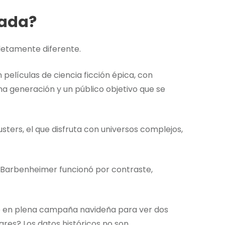
lada?
letamente diferente.
 películas de ciencia ficción épica, con
ma generación y un público objetivo que se
ters, el que disfruta con universos complejos,
i Barbenheimer funcionó por contraste,
ne en plena campaña navideña para ver dos
lares? Los datos históricos no son