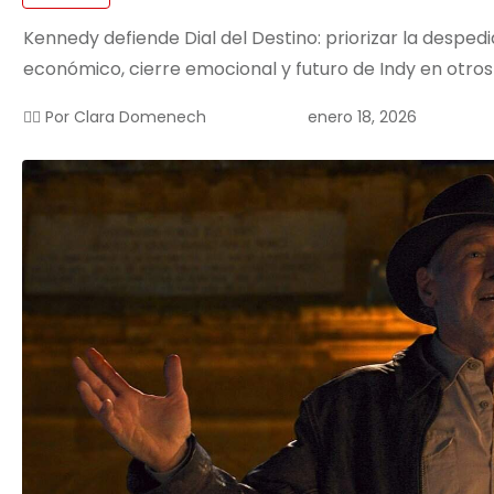
Kennedy defiende Dial del Destino: priorizar la despedi
económico, cierre emocional y futuro de Indy en otros
enero 18, 2026
✍🏻 Por
Clara Domenech