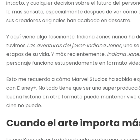
intacto, y cualquier decisión sobre el futuro del per
lo más sensato, especialmente después de ver cómo otro
sus creadores originales han acabado en desastre.
Y aquí viene algo fascinante: Indiana Jones nunca ha 
tuvimos
Las aventuras del joven Indiana Jones
, una s
etapas de su vida. Y más recientemente,
Indiana Jones
personaje funciona estupendamente en formato video
Esto me recuerda a cómo Marvel Studios ha sabido expa
con Disney+. No todo tiene que ser una superproducció
buena historia en otro formato puede mantener vivo el
cine no puede.
Cuando el arte importa más
Lo que Kennedy está defendiendo es algo que a veces o