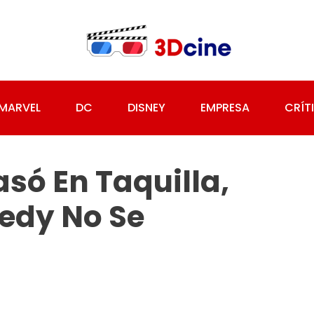
MARVEL
DC
DISNEY
EMPRESA
CRÍT
só En Taquilla,
edy No Se