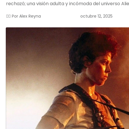
rechazó; una visión adulta y incómoda del universo Alie
octubre 12, 2025
✍🏻 Por
Alex Reyna