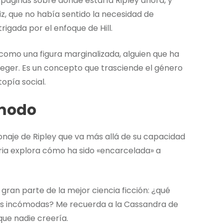
 páginas sobre dónde estaría Ripley ahora, y
iz, que no había sentido la necesidad de
igada por el enfoque de Hill.
 como una figura marginalizada, alguien que ha
teger. Es un concepto que trasciende el género
topía social.
ómodo
onaje de Ripley que va más allá de su capacidad
oria explora cómo ha sido «encarcelada» a
ran parte de la mejor ciencia ficción: ¿qué
s incómodas? Me recuerda a la Cassandra de
que nadie creería.