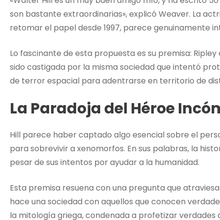
«Walter Hill es un muy buen amigo mío, y ha escrito 50
son bastante extraordinarias», explicó Weaver. La actr
retomar el papel desde 1997, parece genuinamente intr
Lo fascinante de esta propuesta es su premisa: Ripley
sido castigada por la misma sociedad que intentó pro
de terror espacial para adentrarse en territorio de dis
La Paradoja del Héroe Inc
Hill parece haber captado algo esencial sobre el pers
para sobrevivir a xenomorfos. En sus palabras, la hist
pesar de sus intentos por ayudar a la humanidad.
Esta premisa resuena con una pregunta que atraviesa g
hace una sociedad con aquellos que conocen verdade
la mitología griega, condenada a profetizar verdades 