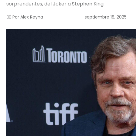
sorprendentes, del Joker a Stephen King.
septiembre 18, 2025
✍🏻 Por
Alex Reyna