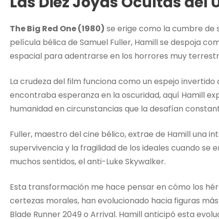
Las Diez Joyas Ocultas del 
The Big Red One (1980)
se erige como la cumbre de su
película bélica de Samuel Fuller, Hamill se despoja c
espacial para adentrarse en los horrores muy terrest
La crudeza del film funciona como un espejo invertido
encontraba esperanza en la oscuridad, aquí Hamill ex
humanidad en circunstancias que la desafían consta
Fuller, maestro del cine bélico, extrae de Hamill una 
supervivencia y la fragilidad de los ideales cuando se e
muchos sentidos, el anti-Luke Skywalker.
Esta transformación me hace pensar en cómo los héroes
certezas morales, han evolucionado hacia figuras 
Blade Runner 2049 o Arrival. Hamill anticipó esta evol