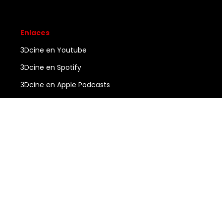
Enlaces
3Dcine en Youtube
3Dcine en Spotify
3Dcine en Apple Podcasts
Ayuda
Contacto
3DCINE
COPYRIGHT ©
2026
ALL RIGHTS RESERVED.