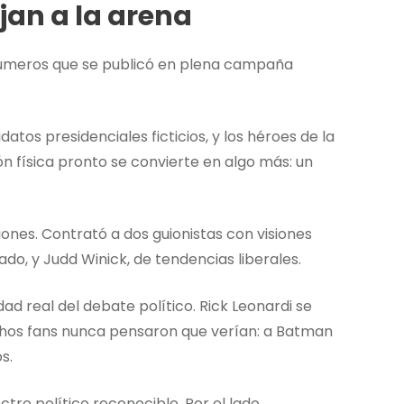
an a la arena
 números que se publicó en plena campaña
datos presidenciales ficticios, y los héroes de la
ón física pronto se convierte en algo más: un
ones. Contrató a dos guionistas con visiones
ado, y Judd Winick, de tendencias liberales.
idad real del debate político. Rick Leonardi se
chos fans nunca pensaron que verían: a Batman
s.
tro político reconocible. Por el lado