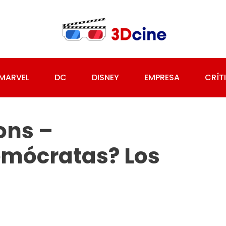
MARVEL
DC
DISNEY
EMPRESA
CRÍT
ons –
emócratas? Los