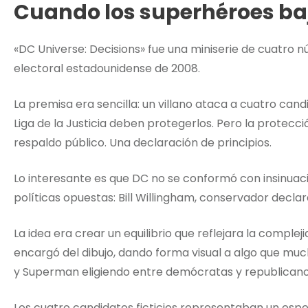
Cuando los superhéroes baj
«DC Universe: Decisions» fue una miniserie de cuatro
electoral estadounidense de 2008.
La premisa era sencilla: un villano ataca a cuatro candi
Liga de la Justicia deben protegerlos. Pero la protecci
respaldo público. Una declaración de principios.
Lo interesante es que DC no se conformó con insinuaci
políticas opuestas: Bill Willingham, conservador declar
La idea era crear un equilibrio que reflejara la complej
encargó del dibujo, dando forma visual a algo que mu
y Superman eligiendo entre demócratas y republicano
Los cuatro candidatos ficticios representaban un espec