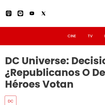
CINE
TV
DC Universe: Decisi
¿Republicanos O D
Héroes Votan
DC