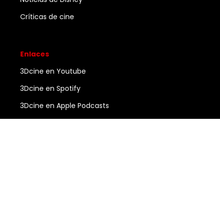
Críticas de cine
Enlaces
3Dcine en Youtube
3Dcine en Spotify
3Dcine en Apple Podcasts
Ayuda
Contacto
3DCINE
COPYRIGHT ©
2026
ALL RIGHTS RESERVED.