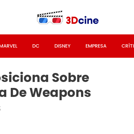
MARVEL
DC
DISNEY
EMPRESA
CRÍT
siciona Sobre
la De Weapons
s