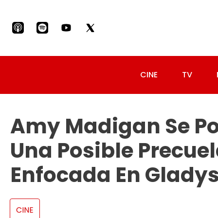
CINE
TV
Amy Madigan Se Po
Una Posible Precue
Enfocada En Glady
CINE