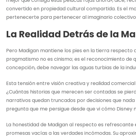
mejor que consiga esas pelucas rojas ahora», dice, r
convertido en propiedad cultural compartida. Es el m
pertenecerte para pertenecer al imaginario colectivo
La Realidad Detrás de la M
Pero Madigan mantiene los pies en la tierra respecto a
pragmatismo no es cinismo; es el reconocimiento de q
concepción, debe navegar las aguas turbias de la indus
Esta tensión entre visión creativa y realidad comercial
¿Cuántas historias que merecen ser contadas se pierd
narrativos quedan truncados por decisiones que nada t
pregunta que me persigue desde que vi cómo Disney 
La honestidad de Madigan al respecto es refrescante e
promesas vacías a las verdades incómodas. Su aprox