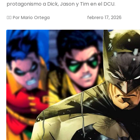
protagonismo a Dick, Jason y Tim en el DCU.
febrero 17, 2026
✍🏻 Por
Mario Ortega