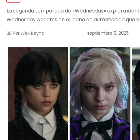
La segunda temporada de «Wednesday» explora identida
Wednesday Addams en el icono de autenticidad que de
septiembre 5, 2025
✍🏻 Por
Alex Reyna