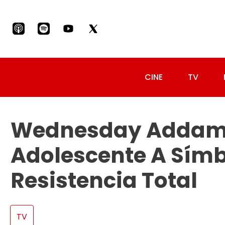
CINE
TV
Wednesday Addams
Adolescente A Símb
Resistencia Total
TV