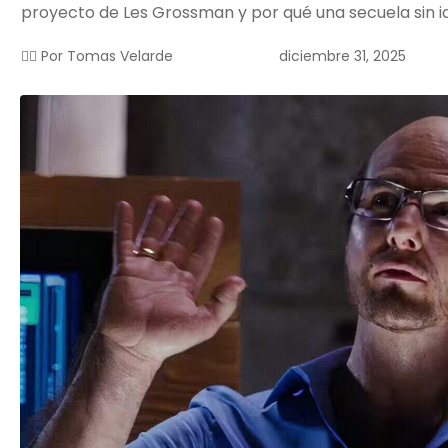
proyecto de Les Grossman y por qué una secuela sin id
diciembre 31, 2025
✍🏻 Por
Tomas Velarde