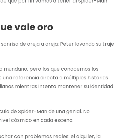
de que por fin vamos a tener al Spider-Man
que vale oro
onrisa de oreja a oreja: Peter lavando su traje
o mundano, pero los que conocemos los
na referencia directa a múltiples historias
dianas mientras intenta mantener su identidad
ícula de Spider-Man de una genial. No
nivel cósmico en cada escena.
uchar con problemas reales: el alquiler, la