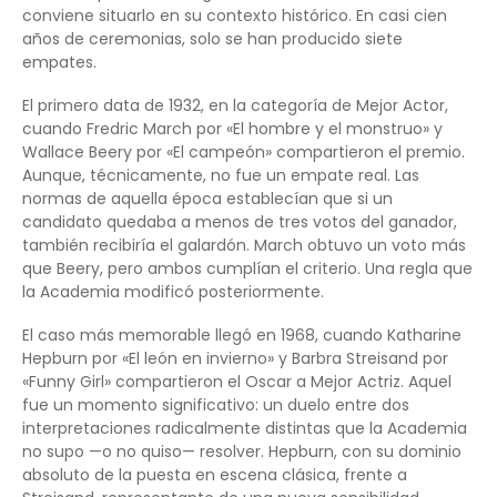
conviene situarlo en su contexto histórico. En casi cien
años de ceremonias, solo se han producido siete
empates.
El primero data de 1932, en la categoría de Mejor Actor,
cuando Fredric March por «El hombre y el monstruo» y
Wallace Beery por «El campeón» compartieron el premio.
Aunque, técnicamente, no fue un empate real. Las
normas de aquella época establecían que si un
candidato quedaba a menos de tres votos del ganador,
también recibiría el galardón. March obtuvo un voto más
que Beery, pero ambos cumplían el criterio. Una regla que
la Academia modificó posteriormente.
El caso más memorable llegó en 1968, cuando Katharine
Hepburn por «El león en invierno» y Barbra Streisand por
«Funny Girl» compartieron el Oscar a Mejor Actriz. Aquel
fue un momento significativo: un duelo entre dos
interpretaciones radicalmente distintas que la Academia
no supo —o no quiso— resolver. Hepburn, con su dominio
absoluto de la puesta en escena clásica, frente a