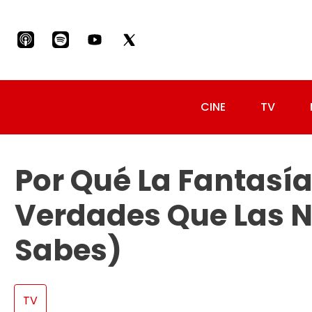
CINE
TV
Por Qué La Fantasí
Verdades Que Las No
Sabes)
TV