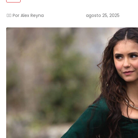
agosto 25, 2025
✍🏻 Por
Alex Reyna