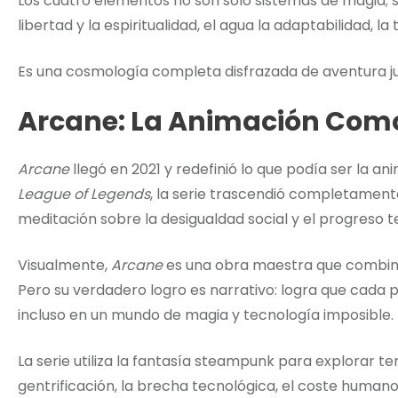
Los cuatro elementos no son solo sistemas de magia; son
libertad y la espiritualidad, el agua la adaptabilidad, la
Es una cosmología completa disfrazada de aventura ju
Arcane: La Animación Como
Arcane
llegó en 2021 y redefinió lo que podía ser la a
League of Legends
, la serie trascendió completament
meditación sobre la desigualdad social y el progreso t
Visualmente,
Arcane
es una obra maestra que combina 
Pero su verdadero logro es narrativo: logra que cad
incluso en un mundo de magia y tecnología imposible.
La serie utiliza la fantasía steampunk para explora
gentrificación, la brecha tecnológica, el coste humano