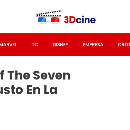
MARVEL
DC
DISNEY
EMPRESA
CRÍT
f The Seven
sto En La