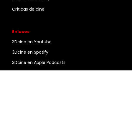
Críticas de cine
Enlaces
3Dcine en Youtube
3Dcine en Spotify
3Dcine en Apple Podcasts
Ayuda
Contacto
3DCINE
COPYRIGHT ©
2026
ALL RIGHTS RESERVED.