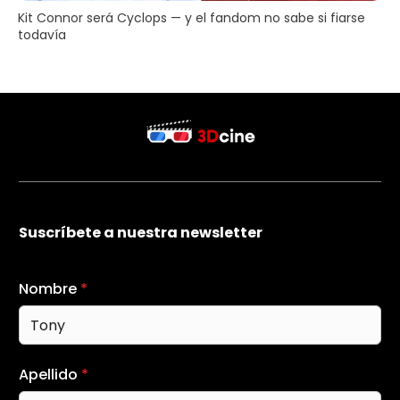
Kit Connor será Cyclops — y el fandom no sabe si fiarse
todavía
Suscríbete a nuestra newsletter
Nombre
*
Apellido
*