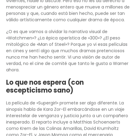
vivientes, nadie lo discute. Pero eso no les da derecho a
menospreciar un género entero que mueve a millones de
personas y que, cuando está bien hecho, puede ser tan
válido artísticamente como cualquier drama de época.
¿O es que vamos a olvidar la narrativa visual de
«Watchmen»? ¿La épica operística de «300»? ¿El peso
mitológico de «Man of Steel»? Porque yo vi esas películas
en cines y sentí algo que muchos dramas pretenciosos
nunca me han hecho sentir. Vi una visión de autor de
verdad, no el cine de comité que tanto le gusta a Warner
ahora.
Lo que nos espera (con
escepticismo sano)
La película de «Supergirl» promete ser algo diferente. La
sinopsis habla de Kara Zor-El embarcándose en un viaje
interestelar de venganza y justicia junto a un compañero
inesperado. El reparto incluye a Matthias Schoenaerts
como Krem de las Colinas Amarillas, David Krumholtz
como Zor-El, y Jason Momoa como el mercenario