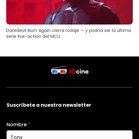
Daredevil Born Again cierra rodaje — y podría ser la última
serie live-action del MCU
Suscríbete a nuestra newsletter
Nombre
*