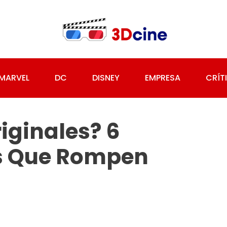
MARVEL
DC
DISNEY
EMPRESA
CRÍT
iginales? 6
s Que Rompen