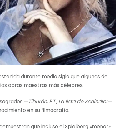
ostenida durante medio siglo que algunas de
pias obras maestras más célebres.
s sagrados —
Tiburón
,
E.T.
,
La lista de Schindler
—
cimiento en su filmografía.
ue demuestran que incluso el Spielberg «menor»