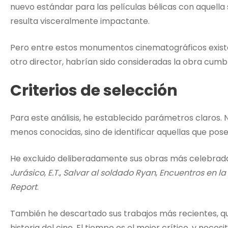
nuevo estándar para las películas bélicas con aquel
resulta visceralmente impactante.
Pero entre estos monumentos cinematográficos existe
otro director, habrían sido consideradas la obra cumb
Criterios de selección
Para este análisis, he establecido parámetros claros.
menos conocidas, sino de identificar aquellas que pose
He excluido deliberadamente sus obras más celebrad
Jurásico
,
E.T.
,
Salvar al soldado Ryan
,
Encuentros en la
Report
.
También he descartado sus trabajos más recientes, qu
historia del cine. El tiempo es el mejor crítico, y neces