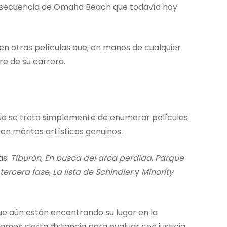
la secuencia de Omaha Beach que todavía hoy
n otras películas que, en manos de cualquier
re de su carrera.
 No se trata simplemente de enumerar películas
en méritos artísticos genuinos.
as:
Tiburón
,
En busca del arca perdida
,
Parque
 tercera fase
,
La lista de Schindler
y
Minority
e aún están encontrando su lugar en la
itamos cierta distancia para evaluar con justicia