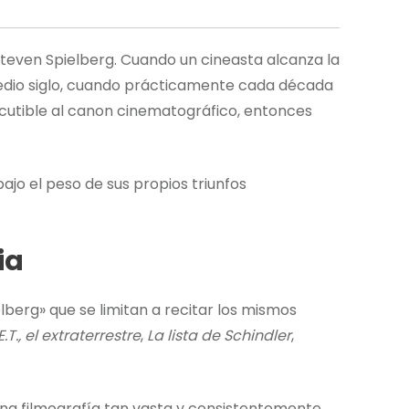
Steven Spielberg. Cuando un cineasta alcanza la
edio siglo, cuando prácticamente cada década
cutible al canon cinematográfico, entonces
ajo el peso de sus propios triunfos
ia
lberg» que se limitan a recitar los mismos
E.T., el extraterrestre
,
La lista de Schindler
,
una filmografía tan vasta y consistentemente