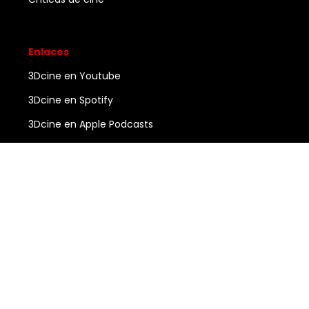
Enlaces
3Dcine en Youtube
3Dcine en Spotify
3Dcine en Apple Podcasts
Ayuda
Contacto
3DCINE
COPYRIGHT ©
2026
ALL RIGHTS RESERVED.