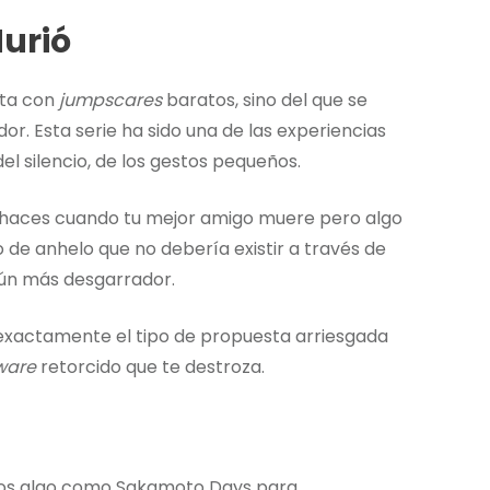
Murió
sta con
jumpscares
baratos, sino del que se
or. Esta serie ha sido una de las experiencias
el silencio, de los gestos pequeños.
 haces cuando tu mejor amigo muere pero algo
po de anhelo que no debería existir a través de
ún más desgarrador.
 exactamente el tipo de propuesta arriesgada
ware
retorcido que te destroza.
mos algo como Sakamoto Days para