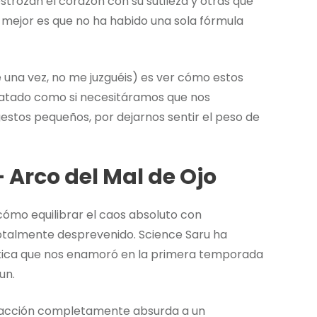
estrozan el corazón con su sutileza y otras que
lo mejor es que no ha habido una sola fórmula
 una vez, no me juzguéis) es ver cómo estos
tratado como si necesitáramos que nos
 gestos pequeños, por dejarnos sentir el peso de
Arco del Mal de Ojo
ómo equilibrar el caos absoluto con
otalmente desprevenido. Science Saru ha
tica que nos enamoró en la primera temporada
un.
e acción completamente absurda a un