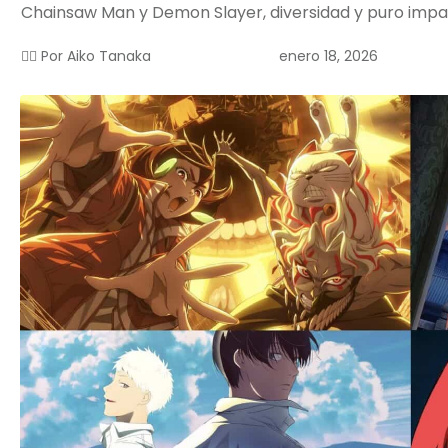
Chainsaw Man y Demon Slayer, diversidad y puro impa
enero 18, 2026
✍🏻 Por
Aiko Tanaka