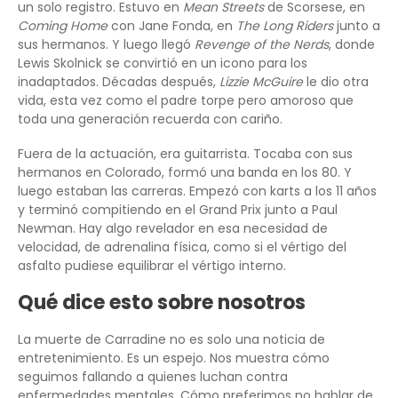
un solo registro. Estuvo en
Mean Streets
de Scorsese, en
Coming Home
con Jane Fonda, en
The Long Riders
junto a
sus hermanos. Y luego llegó
Revenge of the Nerds
, donde
Lewis Skolnick se convirtió en un icono para los
inadaptados. Décadas después,
Lizzie McGuire
le dio otra
vida, esta vez como el padre torpe pero amoroso que
toda una generación recuerda con cariño.
Fuera de la actuación, era guitarrista. Tocaba con sus
hermanos en Colorado, formó una banda en los 80. Y
luego estaban las carreras. Empezó con karts a los 11 años
y terminó compitiendo en el Grand Prix junto a Paul
Newman. Hay algo revelador en esa necesidad de
velocidad, de adrenalina física, como si el vértigo del
asfalto pudiese equilibrar el vértigo interno.
Qué dice esto sobre nosotros
La muerte de Carradine no es solo una noticia de
entretenimiento. Es un espejo. Nos muestra cómo
seguimos fallando a quienes luchan contra
enfermedades mentales. Cómo preferimos no hablar de