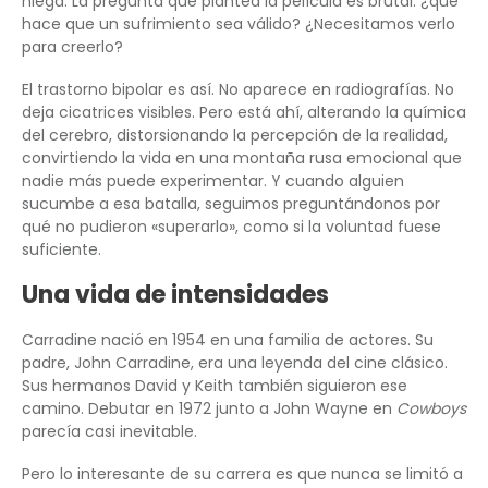
niega. La pregunta que plantea la película es brutal: ¿qué
hace que un sufrimiento sea válido? ¿Necesitamos verlo
para creerlo?
El trastorno bipolar es así. No aparece en radiografías. No
deja cicatrices visibles. Pero está ahí, alterando la química
del cerebro, distorsionando la percepción de la realidad,
convirtiendo la vida en una montaña rusa emocional que
nadie más puede experimentar. Y cuando alguien
sucumbe a esa batalla, seguimos preguntándonos por
qué no pudieron «superarlo», como si la voluntad fuese
suficiente.
Una vida de intensidades
Carradine nació en 1954 en una familia de actores. Su
padre, John Carradine, era una leyenda del cine clásico.
Sus hermanos David y Keith también siguieron ese
camino. Debutar en 1972 junto a John Wayne en
Cowboys
parecía casi inevitable.
Pero lo interesante de su carrera es que nunca se limitó a