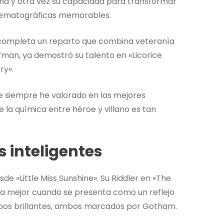
na y otra vez su capacidad para transformar
inematográficas memorables.
 completa un reparto que combina veteranía
fman, ya demostró su talento en «Licorice
ry».
ue siempre he valorado en las mejores
la química entre héroe y villano es tan
s inteligentes
e «Little Miss Sunshine». Su Riddler en «The
 mejor cuando se presenta como un reflejo
bos brillantes, ambos marcados por Gotham.