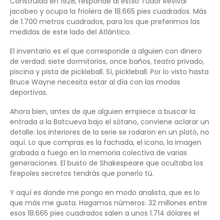
Construida en 1928, responde al estilo Tudor Revival
jacobeo y ocupa la friolera de 18.665 pies cuadrados. Más
de 1.700 metros cuadrados, para los que preferimos las
medidas de este lado del Atlántico.
El inventario es el que corresponde a alguien con dinero
de verdad: siete dormitorios, once baños, teatro privado,
piscina y pista de pickleball. Sí, pickleball. Por lo visto hasta
Bruce Wayne necesita estar al día con las modas
deportivas.
Ahora bien, antes de que alguien empiece a buscar la
entrada a la Batcueva bajo el sótano, conviene aclarar un
detalle: los interiores de la serie se rodaron en un plató, no
aquí. Lo que compras es la fachada, el icono, la imagen
grabada a fuego en la memoria colectiva de varias
generaciones. El busto de Shakespeare que ocultaba los
firepoles secretos tendrás que ponerlo tú.
Y aquí es donde me pongo en modo analista, que es lo
que más me gusta. Hagamos números: 32 millones entre
esos 18.665 pies cuadrados salen a unos 1.714 dólares el