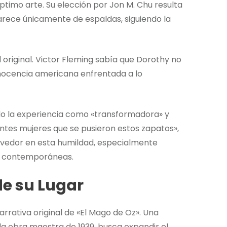
timo arte. Su elección por Jon M. Chu resulta
rece únicamente de espaldas, siguiendo la
original. Victor Fleming sabía que Dorothy no
inocencia americana enfrentada a lo
do la experiencia como «transformadora» y
lantes mujeres que se pusieron estos zapatos»,
ovedor en esta humildad, especialmente
as contemporáneas.
e su Lugar
rrativa original de «El Mago de Oz». Una
» la obra maestra de 1939, busca expandir el