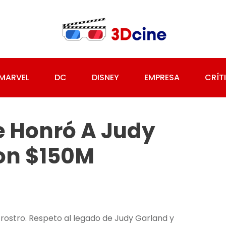
MARVEL
DC
DISNEY
EMPRESA
CRÍT
 Honró A Judy
on $150M
ostro. Respeto al legado de Judy Garland y