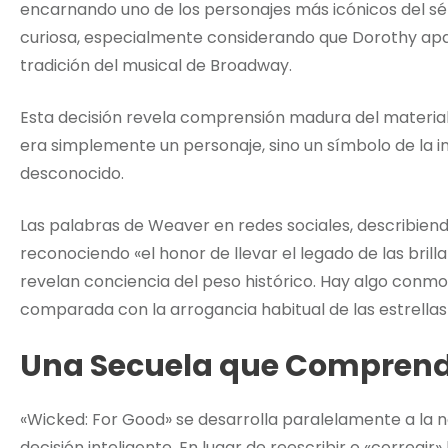
encarnando uno de los personajes más icónicos del sép
curiosa, especialmente considerando que Dorothy apa
tradición del musical de Broadway.
Esta decisión revela comprensión madura del material 
era simplemente un personaje, sino un símbolo de la 
desconocido.
Las palabras de Weaver en redes sociales, describien
reconociendo «el honor de llevar el legado de las bril
revelan conciencia del peso histórico. Hay algo conm
comparada con la arrogancia habitual de las estrell
Una Secuela que Comprend
«Wicked: For Good» se desarrolla paralelamente a la na
decisión inteligente. En lugar de reescribir o «corregir