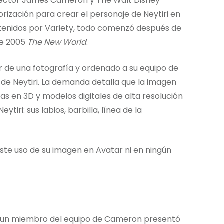
irector James Cameron y The Walt Disney
rización para crear el personaje de Neytiri en
btenidos por Variety, todo comenzó después de
de 2005
The New World
.
r de una fotografía y ordenado a su equipo de
 de Neytiri. La demanda detalla que la imagen
as en 3D y modelos digitales de alta resolución
ytiri: sus labios, barbilla, línea de la
ste uso de su imagen en Avatar ni en ningún
9, un miembro del equipo de Cameron presentó