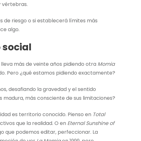
y vértebras.
s de riesgo o si establecerá límites más
ice algo.
 social
o lleva más de veinte años pidiendo otra
Momia
ado. Pero ¿qué estamos pidiendo exactamente?
s, desafiando la gravedad y el sentido
madura, más consciente de sus limitaciones?
lidad es territorio conocido. Pienso en
Total
tivos que la realidad. O en
Eternal Sunshine of
go que podemos editar, perfeccionar. La
 emoción de ver
La Momia
en 1999, pero