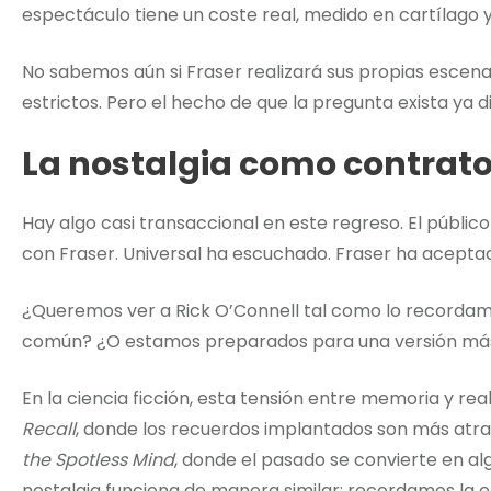
espectáculo tiene un coste real, medido en cartílago 
No sabemos aún si Fraser realizará sus propias escena
estrictos. Pero el hecho de que la pregunta exista ya d
La nostalgia como contrato
Hay algo casi transaccional en este regreso. El públic
con Fraser. Universal ha escuchado. Fraser ha acept
¿Queremos ver a Rick O’Connell tal como lo recordamo
común? ¿O estamos preparados para una versión más 
En la ciencia ficción, esta tensión entre memoria y rea
Recall
, donde los recuerdos implantados son más atrac
the Spotless Mind
, donde el pasado se convierte en al
nostalgia funciona de manera similar: recordamos la