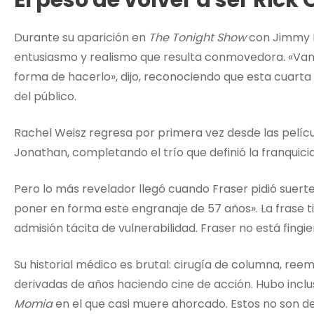
El peso de volver a ser Rick
Durante su aparición en
The Tonight Show
con Jimmy F
entusiasmo y realismo que resulta conmovedora. «Vamo
forma de hacerlo», dijo, reconociendo que esta cuart
del público.
Rachel Weisz regresa por primera vez desde las pelíc
Jonathan, completando el trío que definió la franquicia
Pero lo más revelador llegó cuando Fraser pidió suerte
poner en forma este engranaje de 57 años». La frase t
admisión tácita de vulnerabilidad. Fraser no está fing
Su historial médico es brutal: cirugía de columna, reem
derivadas de años haciendo cine de acción. Hubo inclu
Momia
en el que casi muere ahorcado. Estos no son de