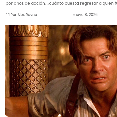
por años de acción, ¿cuánto cuesta regresar a quien f
mayo 8, 2026
✍🏻 Por
Alex Reyna