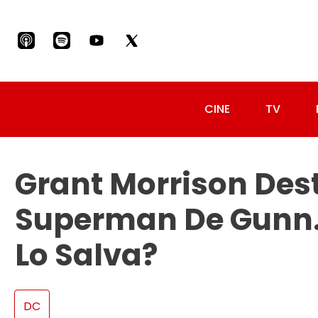
CINE
TV
Grant Morrison Dest
Superman De Gunn
Lo Salva?
DC