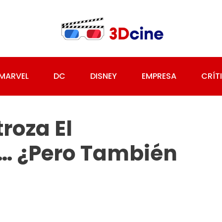
MARVEL
DC
DISNEY
EMPRESA
CRÍT
roza El
… ¿pero También