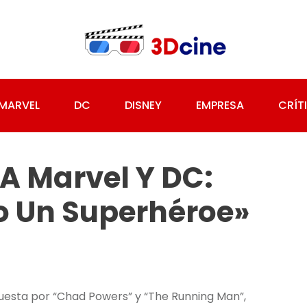
MARVEL
DC
DISNEY
EMPRESA
CRÍT
A Marvel Y DC:
o Un Superhéroe»
uesta por “Chad Powers” y “The Running Man”,