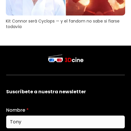
Kit Connor será Cyclops — y el fandom no sabe si fiarse
todavía
Suscríbete a nuestra newsletter
Nombre
*