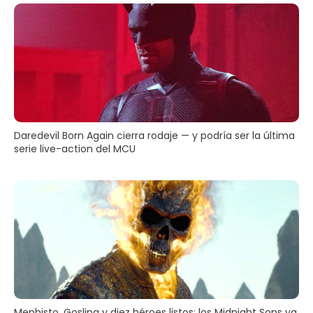
Daredevil Born Again cierra rodaje — y podría ser la última
serie live-action del MCU
Mephisto, Gosling y diez héroes listos: los Midnight Sons ya