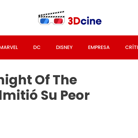
MARVEL
DC
DISNEY
EMPRESA
CRÍT
night Of The
mitió Su Peor