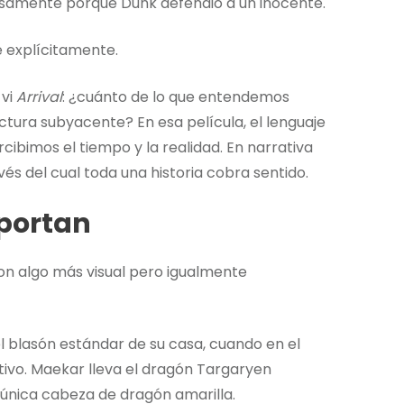
isamente porque Dunk defendió a un inocente.
e explícitamente.
 vi
Arrival
: ¿cuánto de lo que entendemos
ctura subyacente? En esa película, el lenguaje
ibimos el tiempo y la realidad. En narrativa
avés del cual toda una historia cobra sentido.
mportan
on algo más visual pero igualmente
l blasón estándar de su casa, cuando en el
ntivo. Maekar lleva el dragón Targaryen
 única cabeza de dragón amarilla.