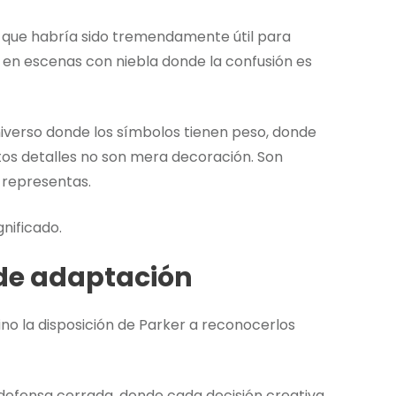
ó que habría sido tremendamente útil para
e en escenas con niebla donde la confusión es
 universo donde los símbolos tienen peso, donde
stos detalles no son mera decoración. Son
 representas.
nificado.
de adaptación
ino la disposición de Parker a reconocerlos
de defensa cerrada, donde cada decisión creativa