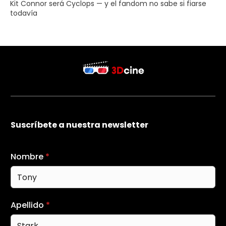
Kit Connor será Cyclops — y el fandom no sabe si fiarse
todavía
Suscríbete a nuestra newsletter
Nombre
*
Apellido
*