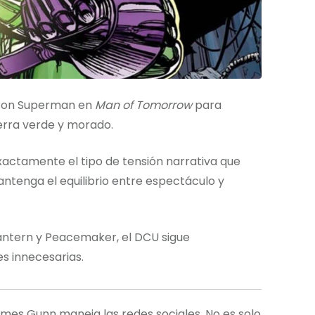
á con Superman en
Man of Tomorrow
para
uerra verde y morado.
xactamente el tipo de tensión narrativa que
ntenga el equilibrio entre espectáculo y
Lantern y Peacemaker, el DCU sigue
s innecesarias.
mes Gunn maneja las redes sociales. No es solo