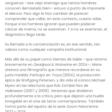
vergüenza —ese viejo enemigo que tantos hombres
conocen demasiado bien— estuvo a punto de imponerle
el silencio. Pero algo le hizo cambiar de parecer:
comprender que callar, en este contexto, cuesta vidas.
Porque si los hombres ignoran que pueden padecer
cáncer de mama, no se examinan. Y si no se examinan, el
diagnóstico llega tarde.
Su llamada a la concienciación es, en ese sentido, tan
valiosa como cualquier campaña institucional.
Más allá de su papel como Dientes de Sable —que retomó
brevemente en
Deadpool & Wolverine
en 2024—, Mane
atesora una filmografía que merece recordarse en su
justa medida. Participó en
Troya
(2004), la producción
épica de Wolfgang Petersen, y dio vida al icónico Michael
Myers en las relecturas que Rob Zombie hizo de
Halloween
(2007 y 2009). Versiones que dividieron
profundamente a la crítica, pero que dejaron una huella
innegable en el cine de terror contemporáneo. También
formó parte del reparto de la serie
Doom Patrol
entre
2022 y 2023.