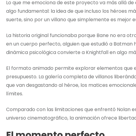
Lo que me emociona de este proyecto va más allá de c
algo fundamental: la idea de que incluso los héroes 
suerte, sino por un villano que simplemente es mejor e
La historia original funcionaba porque Bane no era ot
en un cuerpo perfecto, alguien que estudió a Batman 
dinámica psicológica convierte a Knightfall en algo m
El formato animado permite explorar elementos que el 
presupuesto. La galería completa de villanos liberánd
que van desgastando al héroe, los matices emocionale
límites.
Comparado con las limitaciones que enfrentó Nolan en s
universo cinematográfico, la animación ofrece libertad
El momento perfecto