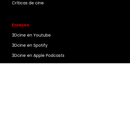
Críticas de cine
Enlaces
3Dcine en Youtube
3Dcine en Spotify
3Dcine en Apple Podcasts
Ayuda
Contacto
3DCINE
COPYRIGHT ©
2026
ALL RIGHTS RESERVED.