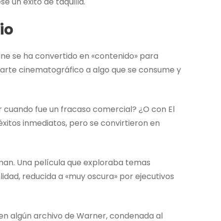
e un éxito de taquilla.
io
ine se ha convertido en «contenido» para
l arte cinematográfico a algo que se consume y
r cuando fue un fracaso comercial? ¿O con El
éxitos inmediatos, pero se convirtieron en
man. Una película que exploraba temas
lidad, reducida a «muy oscura» por ejecutivos
 en algún archivo de Warner, condenada al