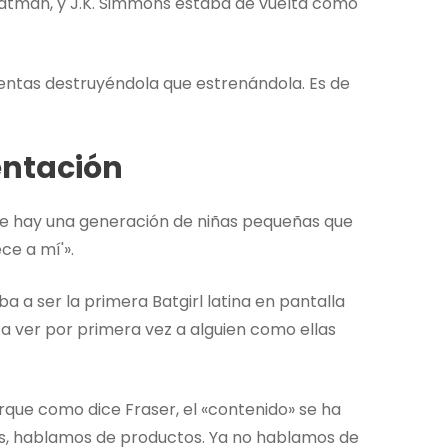
atman, y J.K. Simmons estaba de vuelta como
cuentas destruyéndola que estrenándola. Es de
entación
 que hay una generación de niñas pequeñas que
ce a mí'».
a a ser la primera Batgirl latina en pantalla
n a ver por primera vez a alguien como ellas
orque como dice Fraser, el «contenido» se ha
s, hablamos de productos. Ya no hablamos de