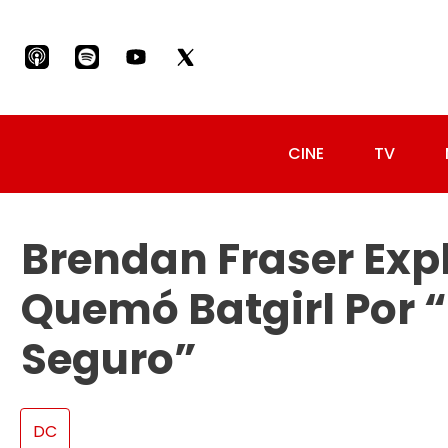
CINE
TV
Brendan Fraser Exp
Quemó Batgirl Por “
Seguro”
DC