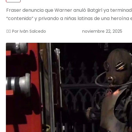
Fraser denuncia que Warner anuló Batgirl ya terminada
“contenido” y privando a niñas latinas de una heroína 
noviembre 22, 2025
✍🏻 Por
Iván Salcedo