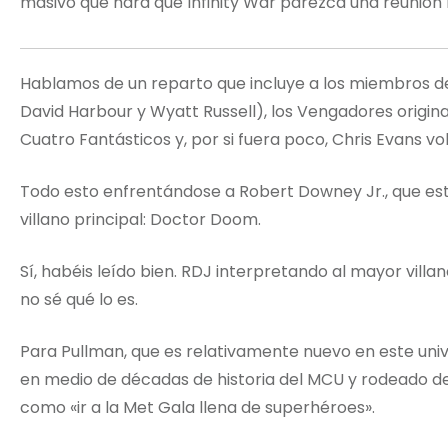
masivo que hará que Infinity War parezca una reunión 
Hablamos de un reparto que incluye a los miembros de
David Harbour y Wyatt Russell), los Vengadores origina
Cuatro Fantásticos y, por si fuera poco, Chris Evans v
Todo esto enfrentándose a Robert Downey Jr., que est
villano principal: Doctor Doom.
Sí, habéis leído bien. RDJ interpretando al mayor villan
no sé qué lo es.
Para Pullman, que es relativamente nuevo en este un
en medio de décadas de historia del MCU y rodeado de 
como «ir a la Met Gala llena de superhéroes».