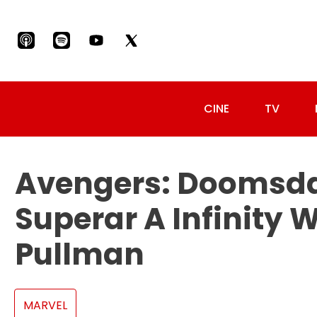
CINE
TV
Avengers: Doomsd
Superar A Infinity 
Pullman
MARVEL