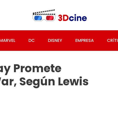
MARVEL
DC
DISNEY
EMPRESA
CRÍT
ay Promete
War, Según Lewis