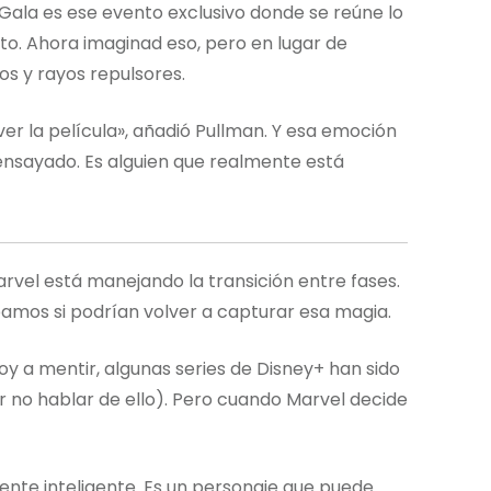
 Gala es ese evento exclusivo donde se reúne lo
o. Ahora imaginad eso, pero en lugar de
los y rayos repulsores.
er la película», añadió Pullman. Y esa emoción
 ensayado. Es alguien que realmente está
vel está manejando la transición entre fases.
bamos si podrían volver a capturar esa magia.
voy a mentir, algunas series de Disney+ han sido
r no hablar de ello). Pero cuando Marvel decide
mente inteligente. Es un personaje que puede