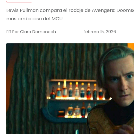
Lewis Pullman compara el rodaje de Avengers: Doomsd
más ambicioso del MCU.
febrero 15, 2026
✍🏻 Por
Clara Domenech