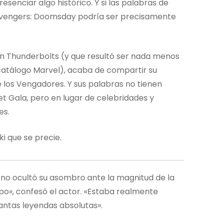
senciar algo histórico. Y si las palabras de
, Avengers: Doomsday podría ser precisamente
en Thunderbolts (y que resultó ser nada menos
catálogo Marvel), acaba de compartir su
e los Vengadores. Y sus palabras no tienen
et Gala, pero en lugar de celebridades y
es.
i que se precie.
 no ocultó su asombro ante la magnitud de la
po», confesó el actor. «Estaba realmente
antas leyendas absolutas».