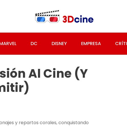
MARVEL
DC
DISNEY
EMPRESA
CRÍT
sión Al Cine (y
itir)
sonajes y repartos corales, conquistando